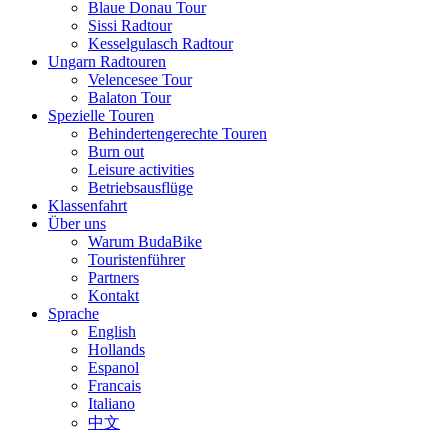
Blaue Donau Tour
Sissi Radtour
Kesselgulasch Radtour
Ungarn Radtouren
Velencesee Tour
Balaton Tour
Spezielle Touren
Behindertengerechte Touren
Burn out
Leisure activities
Betriebsausflüge
Klassenfahrt
Über uns
Warum BudaBike
Touristenführer
Partners
Kontakt
Sprache
English
Hollands
Espanol
Francais
Italiano
中文