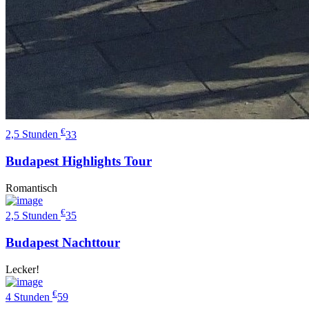
€
2,5 Stunden
33
Budapest Highlights Tour
Romantisch
€
2,5 Stunden
35
Budapest Nachttour
Lecker!
€
4 Stunden
59