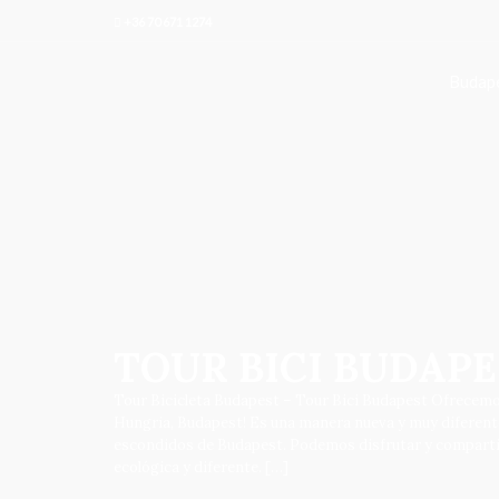
+36 70 671 1274
Budape
TOUR BICI BUDAP
Tour Bicicleta Budapest – Tour Bici Budapest Ofrecemos 
Hungria, Budapest! Es una manera nueva y muy diferente
escondidos de Budapest. Podemos disfrutar y compartir
ecológica y diferente. […]