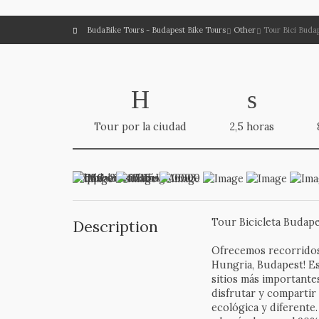
BudaBike Tours - Budapest Bike Tours
Other
Tour Bici Buda
Tour por la ciudad
2,5 horas
Tour Bicicleta Budape
Description
Ofrecemos recorridos 
Hungria, Budapest! E
sitios más important
disfrutar y compartir
ecológica y diferente