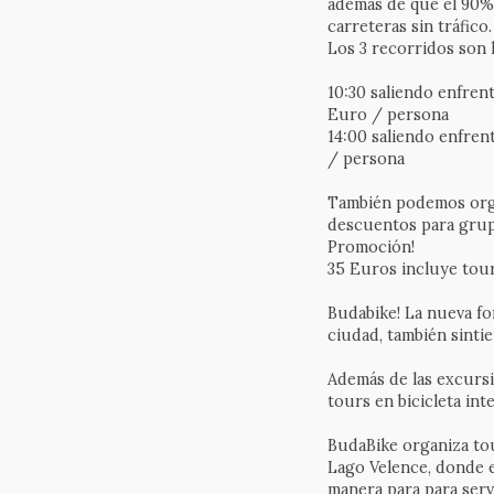
además de que el 90% 
carreteras sin tráfico.
Los 3 recorridos son 
10:30 saliendo enfrente
Euro / persona
14:00 saliendo enfrent
/ persona
También podemos orga
descuentos para grup
Promoción!
35 Euros incluye tour
Budabike! La nueva f
ciudad, también sintie
Además de las excursi
tours en bicicleta in
BudaBike organiza tour
Lago Velence, donde e
manera para para servi