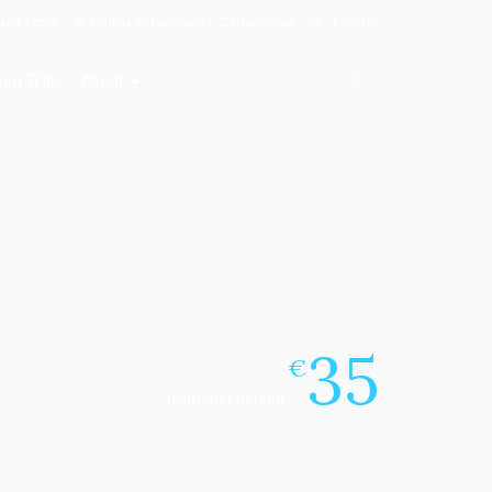
abike.com
Find us on Facebook
TripAdvisor
English
ool Trips
About
35
€
from/per person