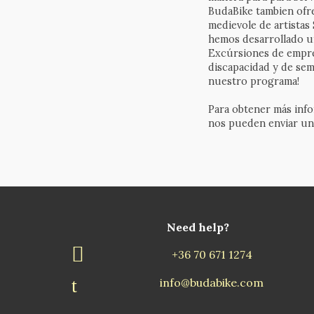
BudaBike tambien ofre
medievole de artistas
hemos desarrollado un
Excúrsiones de empres
discapacidad y de sem
nuestro programa!
Para obtener más info
nos pueden enviar un
Need help?
+36 70 671 1274
info@budabike.com