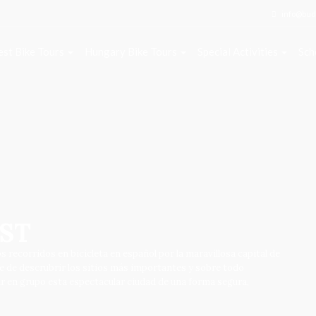
info@bud
st Bike Tours
Hungary Bike Tours
Special Activities
Sch
EST
recorridos en bicicleta en español por la maravillosa capital de
 de descrubrir los sitios más importantes y sobre todo
 en grupo esta espectacular ciudad de una forma segura,